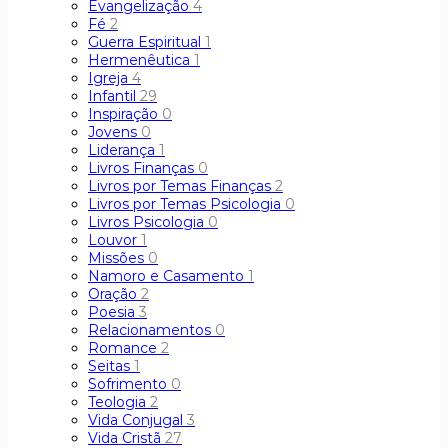
Evangelização
4
Fé
2
Guerra Espiritual
1
Hermenêutica
1
Igreja
4
Infantil
29
Inspiração
0
Jovens
0
Liderança
1
Livros Finanças
0
Livros por Temas Finanças
2
Livros por Temas Psicologia
0
Livros Psicologia
0
Louvor
1
Missões
0
Namoro e Casamento
1
Oração
2
Poesia
3
Relacionamentos
0
Romance
2
Seitas
1
Sofrimento
0
Teologia
2
Vida Conjugal
3
Vida Cristã
27