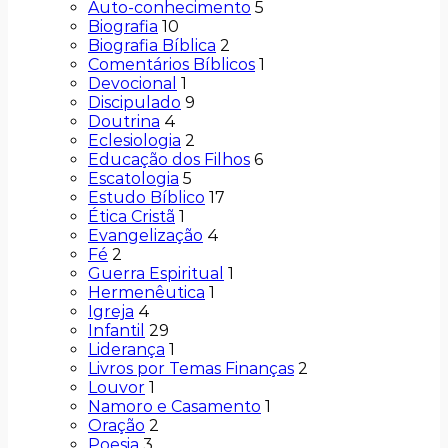
Auto-conhecimento
5
Biografia
10
Biografia Bíblica
2
Comentários Bíblicos
1
Devocional
1
Discipulado
9
Doutrina
4
Eclesiologia
2
Educação dos Filhos
6
Escatologia
5
Estudo Bíblico
17
Ética Cristã
1
Evangelização
4
Fé
2
Guerra Espiritual
1
Hermenêutica
1
Igreja
4
Infantil
29
Liderança
1
Livros por Temas Finanças
2
Louvor
1
Namoro e Casamento
1
Oração
2
Poesia
3