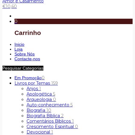
Amor e Casamento
€
10,60
0
Carrinho
Inicio
Loja
Sobre Nós
Contacte-nos
Pesquisar Categorias
0
Em Promoção
Livros por Temas
159
Anjos
1
Apologética
5
Arqueologia
0
Auto-conhecimento
5
Biografia
10
Biografia Bíblica
2
Comentários Bíblicos
1
Crescimento Espiritual
0
Devocional
1