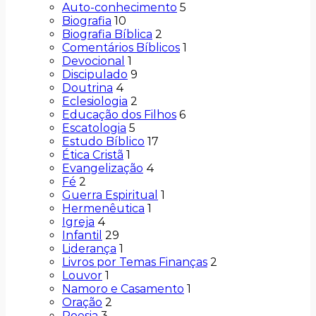
Auto-conhecimento
5
Biografia
10
Biografia Bíblica
2
Comentários Bíblicos
1
Devocional
1
Discipulado
9
Doutrina
4
Eclesiologia
2
Educação dos Filhos
6
Escatologia
5
Estudo Bíblico
17
Ética Cristã
1
Evangelização
4
Fé
2
Guerra Espiritual
1
Hermenêutica
1
Igreja
4
Infantil
29
Liderança
1
Livros por Temas Finanças
2
Louvor
1
Namoro e Casamento
1
Oração
2
Poesia
3