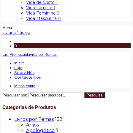
Vida de Cristo
1
Vida Familiar
1
Vida Feminina
2
Vida Masculina
0
Menu
Livraria Núcleo
0
Em Promoção
Livros por Temas
Inicio
Loja
Sobre Nós
Contacte-nos
Minha conta
Pesquisar por:
Pesquisa
Categorias de Produtos
Livros por Temas
159
Anjos
1
Apologética
5