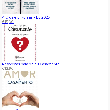
A Cruz e o Punhal - Ed 2025
€
15,00
Respostas para o Seu Casamento
€
12,90