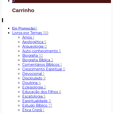
0
Carrinho
0
Em Promoção
Livros por Temas
159
Anjos
1
Apologética
5
Arqueologia
0
Auto-conhecimento
5
Biografia
10
Biografia Bíblica
2
Comentários Bíblicos
1
Crescimento Espiritual
0
Devocional
1
Discipulado
9
Doutrina
4
Eclesiologia
2
Educação dos Filhos
6
Escatologia
5
Espiritualidade
0
Estudo Bíblico
17
Ética Cristã
1