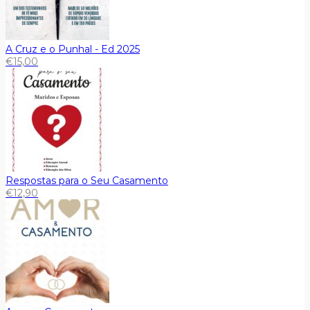
A Cruz e o Punhal - Ed 2025
€
15,00
Respostas para o Seu Casamento
€
12,90