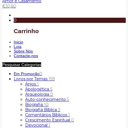
Amor e Casamento
€
10,60
0
Carrinho
Inicio
Loja
Sobre Nós
Contacte-nos
Pesquisar Categorias
0
Em Promoção
Livros por Temas
159
Anjos
1
Apologética
5
Arqueologia
0
Auto-conhecimento
5
Biografia
10
Biografia Bíblica
2
Comentários Bíblicos
1
Crescimento Espiritual
0
Devocional
1