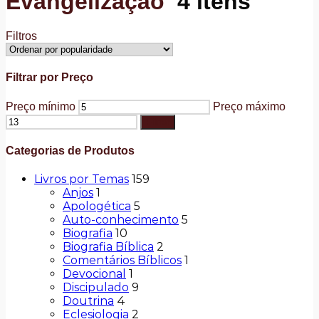
Evangelização
4 itens
Filtros
Filtrar por Preço
Preço mínimo
Preço máximo
Filtrar
Categorias de Produtos
Livros por Temas
159
Anjos
1
Apologética
5
Auto-conhecimento
5
Biografia
10
Biografia Bíblica
2
Comentários Bíblicos
1
Devocional
1
Discipulado
9
Doutrina
4
Eclesiologia
2