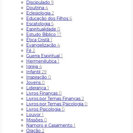
Discipulado
9
Doutrina
4
Eclesiologia
2
Educação dos Filhos
6
Escatologia
5
Espiritualidade
0
Estudo Bíblico
17
Ética Cristã
1
Evangelização
4
Fé
2
Guerra Espiritual
1
Hermenêutica
1
Igreja
4
Infantil
29
Inspiração
0
Jovens
0
Liderança
1
Livros Finanças
0
Livros por Temas Finanças
2
Livros por Temas Psicologia
0
Livros Psicologia
0
Louvor
1
Missões
0
Namoro e Casamento
1
Oração
2