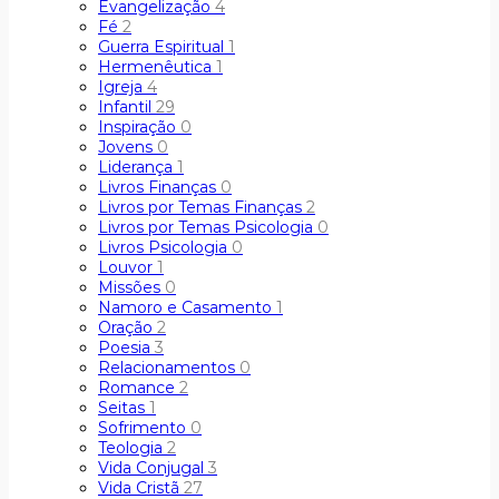
Evangelização
4
Fé
2
Guerra Espiritual
1
Hermenêutica
1
Igreja
4
Infantil
29
Inspiração
0
Jovens
0
Liderança
1
Livros Finanças
0
Livros por Temas Finanças
2
Livros por Temas Psicologia
0
Livros Psicologia
0
Louvor
1
Missões
0
Namoro e Casamento
1
Oração
2
Poesia
3
Relacionamentos
0
Romance
2
Seitas
1
Sofrimento
0
Teologia
2
Vida Conjugal
3
Vida Cristã
27