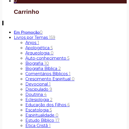
0
Carrinho
0
Em Promoção
Livros por Temas
159
Anjos
1
Apologética
5
Arqueologia
0
Auto-conhecimento
5
Biografia
10
Biografia Bíblica
2
Comentários Bíblicos
1
Crescimento Espiritual
0
Devocional
1
Discipulado
9
Doutrina
4
Eclesiologia
2
Educação dos Filhos
6
Escatologia
5
Espiritualidade
0
Estudo Bíblico
17
Ética Cristã
1