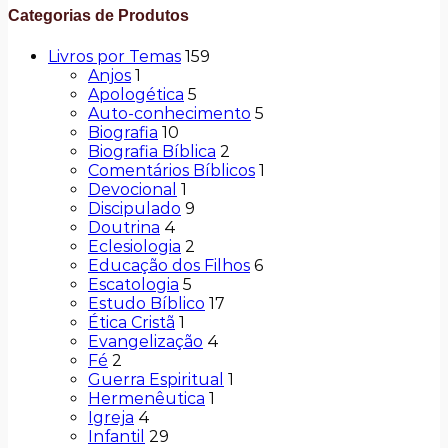
Categorias de Produtos
Livros por Temas
159
Anjos
1
Apologética
5
Auto-conhecimento
5
Biografia
10
Biografia Bíblica
2
Comentários Bíblicos
1
Devocional
1
Discipulado
9
Doutrina
4
Eclesiologia
2
Educação dos Filhos
6
Escatologia
5
Estudo Bíblico
17
Ética Cristã
1
Evangelização
4
Fé
2
Guerra Espiritual
1
Hermenêutica
1
Igreja
4
Infantil
29