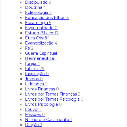
Discipulado
9
Doutrina
4
Eclesiologia
2
Educação dos Filhos
6
Escatologia
5
Espiritualidade
0
Estudo Bíblico
17
Ética Cristã
1
Evangelização
4
Fé
2
Guerra Espiritual
1
Hermenêutica
1
Igreja
4
Infantil
29
Inspiração
0
Jovens
0
Liderança
1
Livros Finanças
0
Livros por Temas Finanças
2
Livros por Temas Psicologia
0
Livros Psicologia
0
Louvor
1
Missões
0
Namoro e Casamento
1
Oração
2