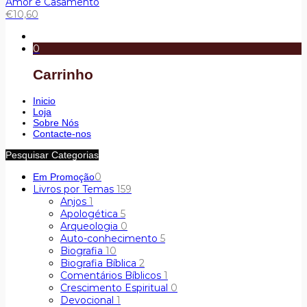
Amor e Casamento
€
10,60
0
Carrinho
Inicio
Loja
Sobre Nós
Contacte-nos
Pesquisar Categorias
0
Em Promoção
Livros por Temas
159
Anjos
1
Apologética
5
Arqueologia
0
Auto-conhecimento
5
Biografia
10
Biografia Bíblica
2
Comentários Bíblicos
1
Crescimento Espiritual
0
Devocional
1