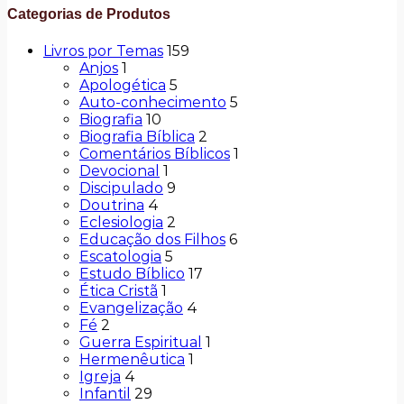
Categorias de Produtos
Livros por Temas
159
Anjos
1
Apologética
5
Auto-conhecimento
5
Biografia
10
Biografia Bíblica
2
Comentários Bíblicos
1
Devocional
1
Discipulado
9
Doutrina
4
Eclesiologia
2
Educação dos Filhos
6
Escatologia
5
Estudo Bíblico
17
Ética Cristã
1
Evangelização
4
Fé
2
Guerra Espiritual
1
Hermenêutica
1
Igreja
4
Infantil
29