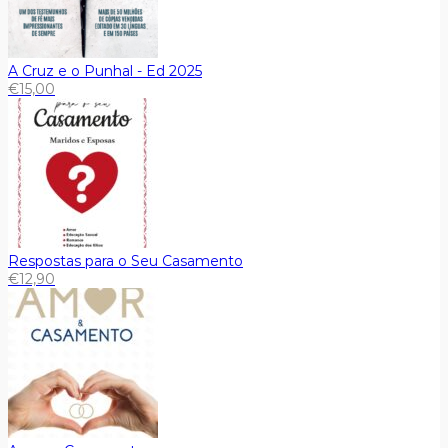
A Cruz e o Punhal - Ed 2025
€
15,00
Respostas para o Seu Casamento
€
12,90