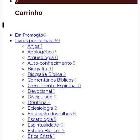
0
Carrinho
0
Em Promoção
Livros por Temas
159
Anjos
1
Apologética
5
Arqueologia
0
Auto-conhecimento
5
Biografia
10
Biografia Bíblica
2
Comentários Bíblicos
1
Crescimento Espiritual
0
Devocional
1
Discipulado
9
Doutrina
4
Eclesiologia
2
Educação dos Filhos
6
Escatologia
5
Espiritualidade
0
Estudo Bíblico
17
Ética Cristã
1