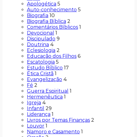
Apologética
5
Auto-conhecimento
5
Biografia
10
Biografia Bíblica
2
Comentários Bíblicos
1
Devocional
1
Discipulado
9
Doutrina
4
Eclesiologia
2
Educação dos Filhos
6
Escatologia
5
Estudo Bíblico
17
Ética Cristã
1
Evangelização
4
Fé
2
Guerra Espiritual
1
Hermenêutica
1
Igreja
4
Infantil
29
Liderança
1
Livros por Temas Finanças
2
Louvor
1
Namoro e Casamento
1