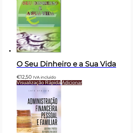
O Seu Dinheiro e a Sua Vida
€
12,50
IVA incluído
Visualização Rápida
Adicionar