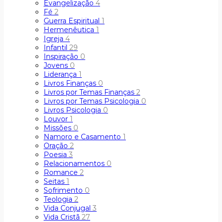
Evangelização
4
Fé
2
Guerra Espiritual
1
Hermenêutica
1
Igreja
4
Infantil
29
Inspiração
0
Jovens
0
Liderança
1
Livros Finanças
0
Livros por Temas Finanças
2
Livros por Temas Psicologia
0
Livros Psicologia
0
Louvor
1
Missões
0
Namoro e Casamento
1
Oração
2
Poesia
3
Relacionamentos
0
Romance
2
Seitas
1
Sofrimento
0
Teologia
2
Vida Conjugal
3
Vida Cristã
27