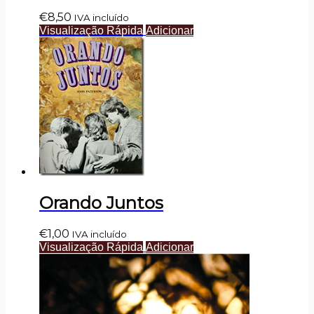
€
8,50
IVA incluído
Visualização Rápida
Adicionar
Orando Juntos
€
1,00
IVA incluído
Visualização Rápida
Adicionar